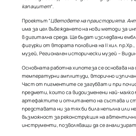
капацитет
“.
Проектът “
Цветовете на праисторията. Ант
има за цел въвеждането на нови методи за 
в дигитална среда. Ще бъдат изследвани ем
фигурки от втората половина на II хил. пр.Х
музей, Регионален исторически музей – Видин
Основната работна хипотеза се основава на ф
температурни амплитуди, вторично изпичане
Част от пигментите се загубват и при почист
предмети, които са видоизменени най-малко 
артефактите и отчитането на състава и стр
представата ни за тях би била непълна или 
възможност за реконструкция на автентични
инструменти, позволяващи да се анализират