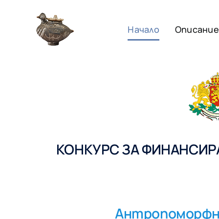
Skip
to
Начало
Описание
content
КОНКУРС ЗА ФИНАНСИРА
Антропоморфна