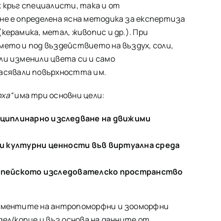
 кръг специалисти, така и от
не е определена ясна методика за експертиза
ерамика, метал, живопис и др.). При
мето и под въздействието на въздух, соли,
ли изменили цвета си и само
асявали повърхността им.
ха“
има три основни цели:
циплинарно изследване на движими
и културни ценности във виртуална среда
ропейското изследователско пространство
пигментите на антропоморфни и зооморфни
одел/копие и въз основа на данните от