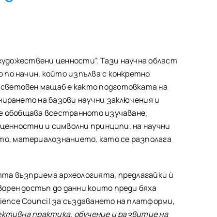
удожествени ценности”­­­. Тази научна област
по начин, който изпълва с конкретно
 световен мащаб е както подготовката на
нирането на базови научни заключения и
е обобщава всестранното изучаване,
 ценностни и символни принципи, на научни
о, материалознанието, като се разполага
та възприема археологията, предлагайки ѝ
орен достъп до данни които преди бяха
ience Council за създаването на платформи,
ективна практика, обучение и развитие на