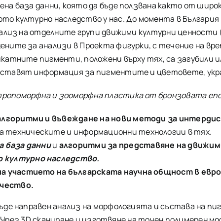
на база данни, която да бъде ползвана както от широк
о културно наследство у нас. До момента в България 
ализ на отделните групи движими културни ценности (к
ните за анализи в Проекта фигурки, с течение на вре
катните пигменти, положени върху тях, са загубили и
оставят информация за пигментите и цветовете, укр
ропоморфна и зооморфна пластика от бронзовата епо
алгоритми и
въвеждане на нови методи
за интердис
а техническите и информационни технологии в тях.
а база данни
и
алгоритми за представяне на движим
 културно наследство.
на участието на българската научна общност в ев
ичество.
бъде направен анализ на морфологията и състава на 
и. Чрез 3D сканиране и изготвяне на точен полимерен м