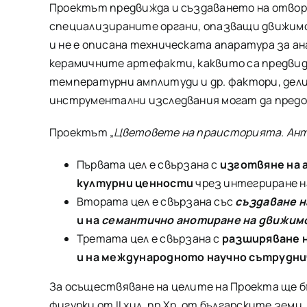
Проектът предвижда и създаването на отворе
специализираните органи, опазващи движимот
и не е описана техническата апаратура за ан
керамичните артефакти, каквито са предвиде
температурни амплитуди и др. фактори, дели
инструментални изследвания могат да пред
Проектът „
Цветовете на праисторията. Ант
Първата цел е свързана с
изготвяне на 
културни ценности
чрез интегриране н
Втората цел е свързана със
създаване н
и на
семантично анотиране на движимо
Третата цел е свързана с
разширяване 
и на международното научно сътрудн
За осъществяване на целите на Проекта ще 
фигурки от II хил. пр.Хр. от българските зем