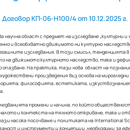
Договор КП-06-Н100/4 от 10.12.2025 г.
 научна област с предмет на изследване „културни и х
нно и всеобхватно движимото ни културно наследство 
гашните изследвания. В този смисъл, тенденцията в
ето на движимото културното наследство, така и дефи
 опазване. На практика, тази нова област на познани
 художествени произведения въз основа на мирогледни
торията, философията, естетиката, изкуствознаниет
а.
ледванията промени и начина, по който общественост
алото и контекста на тяхното откриване, така и отв
зи насока посочваме и политиката на International Sc
рзаност и инструменти и концепции, необходими за еф