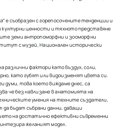
ха
“ е съобразен с горепосочените тенденции и
и културни ценности и тяхното представяне
ските земи антропоморфни и зооморфни
институт с музей, Национален исторически
а различни фактори като въздух, соли,
но, като губят или видоизменят цвета си.
и думи, това което виждаме днес, са
ва че без навлизане в анатомията на
ехническите умения на техните създатели,
т да бъдат събрани данни, даващи
ичието на достатъчно ефективни съвременни
синтезира желаният модел.