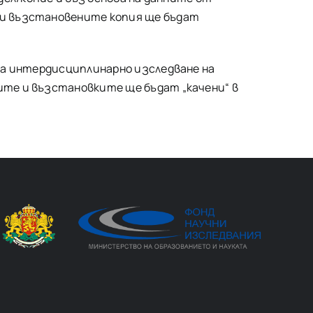
 и възстановените копия ще бъдат
за интердисциплинарно изследване на
те и възстановките ще бъдат „качени“ в