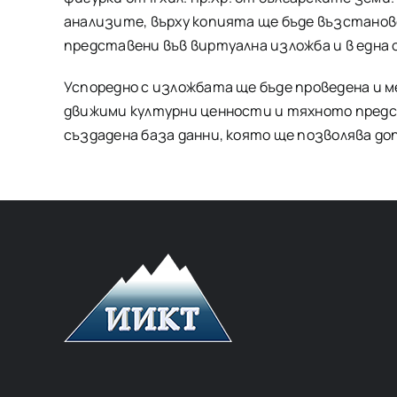
анализите, върху копията ще бъде възстано
представени във виртуална изложба и в една 
Успоредно с изложбата ще бъде проведена и 
движими културни ценности и тяхното предс
създадена база данни, която ще позволява до