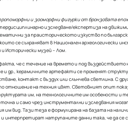
ропоморфни и зооморфни фигурки от бронзовата епо
интердисциплинарно изследване/експертиза на движим
блематични за праисторическото изкуство по българ
р., които се съхраняват в Национален археологически 
 и Исторически музей – Лом.
акта, че с течение на времето и под въздействието н
 и др., керамичните артефакти се променят структур
ване, контакт с въздух или слънчева светлина. С друг
по отношение на техния цвят. Световният опит показ
уктурата им, на технологичните им особености и т
неточна и само чрез инструментални изследвания мога
я им вид. Тази теза е формулирана на базата на нал
 и интерпретират натрупаните данни така, че да се 