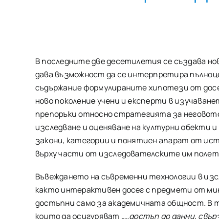
В последните две десетилетия се създава нова
дава възможност да се интерпретира пълноце
съдържание формулираните хипотези от досе
ново поколение учени и експерти в изучаван
препоръки относно стратегията за неговото
изследване и оценяване на културни обекти и
закони, категории и понятиен апарат от ис
върху части от изследователските им полет
Въвеждането на съвременни технологии в изс
както интерактивен досег с предмети от мин
достъпни само за академичната общност. В та
които да осигуряват „…
достъп до данни, свъ