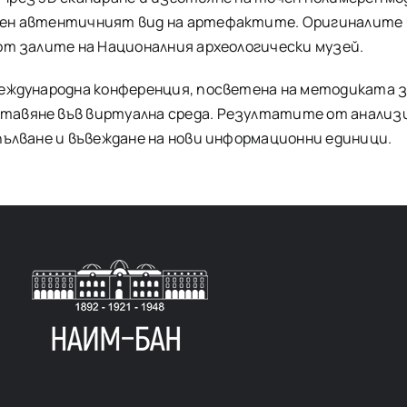
вен автентичният вид на артефактите. Оригиналите
от залите на Националния археологически музей.
международна конференция, посветена на методиката 
тавяне във виртуална среда. Резултатите от анализи
пълване и въвеждане на нови информационни единици.